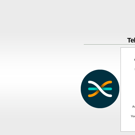
Te
A
Yo