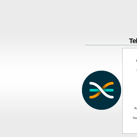
Te
A
Yo