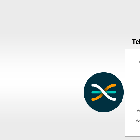
Te
A
Yo