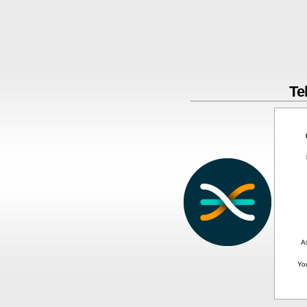
Te
A
Yo